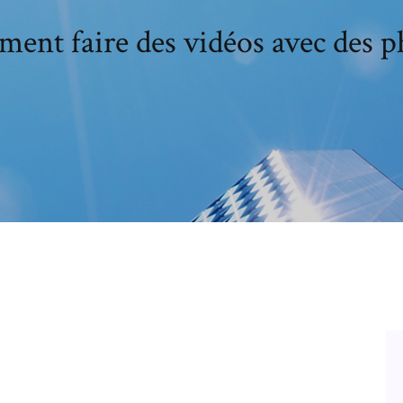
ent faire des vidéos avec des p
t donc partie d'une longue lignée de
 sous forme de timeline avec une image