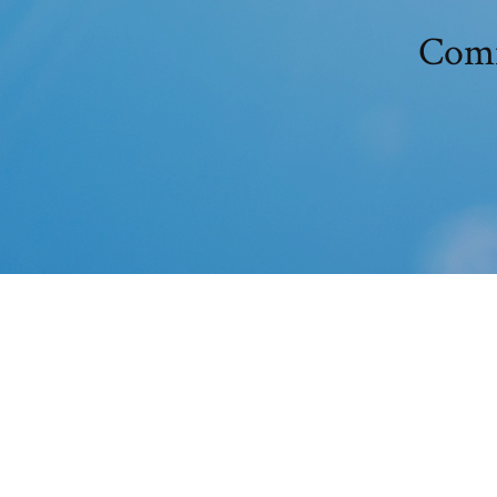
Comm
20 août 2019 AVS Video Editor fai
logiciels simples La présentation