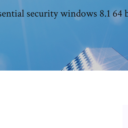
sential security windows 8.1 64 b
bits - CCM
st la seule version encore maintenue par Microsoft.Sur