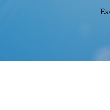
Es
Microsoft Security Essentials 64 
Depuis, Windows 7 est le seul rescapé puisque c’e