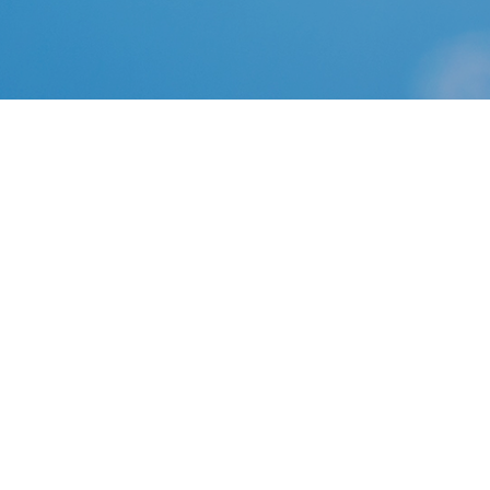
Comment installer les pilotes iPhone sous Windows 10
...
Liste des logiciels Pilotes. Catégories, Musique - MP3, Sécurité,
Photo - Vidéo, Antivirus, Internet, Lecteurs audio/vidéo, Retouche
photo, Vidéo, Lecteurs RSS
9 Comments
Assistance et pilotes AMD pour Radeon, Radeon Pro, FirePro
...