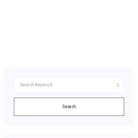
Pilote pour Windows 7 …
Télécharger Pilote Toshiba Satellite C670D Pour
Windows 7 32 & 64 bit.Trouver pilote wifi, carte
reseau, bluetooth, USB, video,Bios,Audio gratuit.
Sélectionnez dans la liste de pilote requis pour le
téléchargement Vous pouvez aussi choisir votre
système pour ne visionner que des pilotes
compatibles avec votre système.
Search