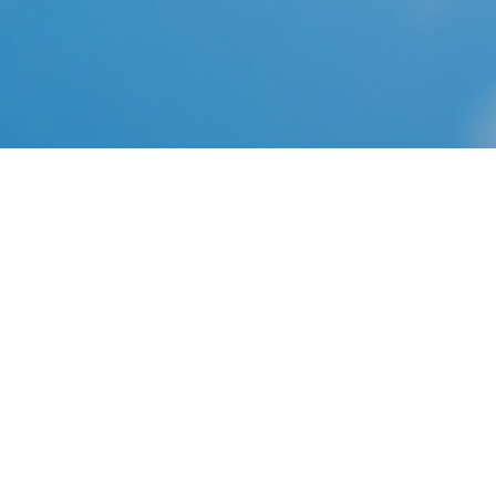
Télécharger le Coran en français en entier gratuitement
en un ou plusieurs fichiers Audio MP3 et en un seul
fichier PDF.
Télécharger le coran en pdf gratuitement dans plusieurs
langues. Afsoomaali Télécharger. Français - Traduction du sens du
saint Coran en Français. Le Saint
7 Comments