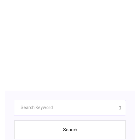
Coran en français. - Lire le Coran en arabe à côté de sa
traduction en français. - ( NOVEAUTÉ) Color Tajweed pour aider à
lire et réciter le Saint Coran! (seul les
TÉLÉCHARGER CORAN TAJWID GRATUIT
GRATUIT
Téléchargement PC | Coran Complet
Search