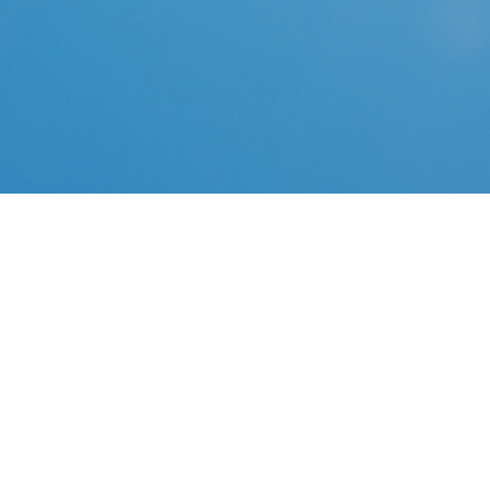
Après avoir créé avec succès une clé USB bootable qui
utilisable pour Windows 10/8/7, vous voudrez peut-
être savoir comment démarrer un ordinateur à partir
de celui-ci. Tout d'abord , vous devez insérer le lecteur
USB dans l'ordinateur sur lequel vous voulez réparer
ou restaurer le système.