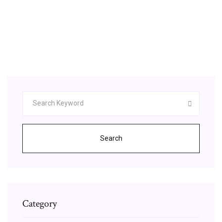
Uptodown App Store 3.67 pour Android -
Télécharger
30/04/2020 · télécharger google play android,
google play android, google play android
télécharger gratuit
Search
Category