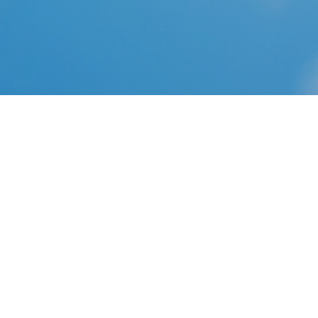
download z launcher android, z launcher android, z
launcher android download free
Téléchargez la dernière version de Nova Launcher pour
Android. Un lanceur très complet pour Android 4.0. Nova Launcher
est un nouvel écran de démarrage
6 Comments