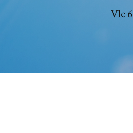
Vlc 6
VLC media player is a free and o
player and framework that plays m