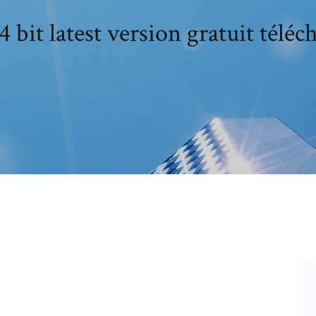
4 bit latest version gratuit téléc
pen source cross-platform multimedia
ost multimedia files as well as Blu-ray,